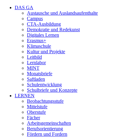
DAS GA
Austausche und Auslandsaufenthalte
Campus
CTA-Ausbildung
Demokratie und Redekunst
Digitales Lernen
Erasmus+
Klimaschule
Kultur und Projekte
Leitbild
Lernlabor
MINT
Monatsbriefe
Saftladen
Schulentwicklung
Schulbriefe und Konzepte
LERNEN
Beobachtungsstufe
Mittelstufe
Oberstufe
Fächer
Arbeitsgemeinschaften
Berufsorientierung
Fördern und Fordern