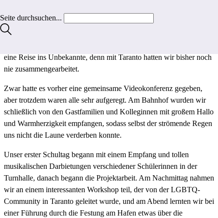
dem Thema „Gender Equality at School“ befasst und mit
Seite durchsuchen...
Schüler:innen des Liceo Galileo Ferraris einen gemeinsamen
Online-Fragebogen zu dem Thema erarbeitet und an beiden Schulen
durchgeführt. Mit interessanten Ergebnissen im Gepäck starteten wir
eine Reise ins Unbekannte, denn mit Taranto hatten wir bisher noch
nie zusammengearbeitet.
Zwar hatte es vorher eine gemeinsame Videokonferenz gegeben,
aber trotzdem waren alle sehr aufgeregt. Am Bahnhof wurden wir
schließlich von den Gastfamilien und Kolleginnen mit großem Hallo
und Warmherzigkeit empfangen, sodass selbst der strömende Regen
uns nicht die Laune verderben konnte.
Unser erster Schultag begann mit einem Empfang und tollen
musikalischen Darbietungen verschiedener Schülerinnen in der
Turnhalle, danach begann die Projektarbeit. Am Nachmittag nahmen
wir an einem interessanten Workshop teil, der von der LGBTQ-
Community in Taranto geleitet wurde, und am Abend lernten wir bei
einer Führung durch die Festung am Hafen etwas über die