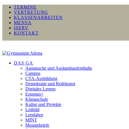
TERMINE
VERTRETUNG
KLASSENARBEITEN
MENSA
ISERV
KONTAKT
DAS GA
Austausche und Auslandsaufenthalte
Campus
CTA-Ausbildung
Demokratie und Redekunst
Digitales Lernen
Erasmus+
Klimaschule
Kultur und Projekte
Leitbild
Lernlabor
MINT
Monatsbriefe