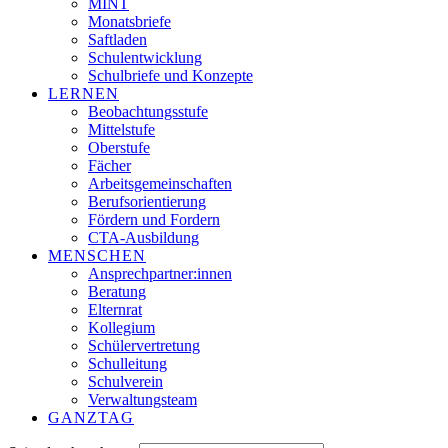
MINT
Monatsbriefe
Saftladen
Schulentwicklung
Schulbriefe und Konzepte
LERNEN
Beobachtungsstufe
Mittelstufe
Oberstufe
Fächer
Arbeitsgemeinschaften
Berufsorientierung
Fördern und Fordern
CTA-Ausbildung
MENSCHEN
Ansprechpartner:innen
Beratung
Elternrat
Kollegium
Schülervertretung
Schulleitung
Schulverein
Verwaltungsteam
GANZTAG