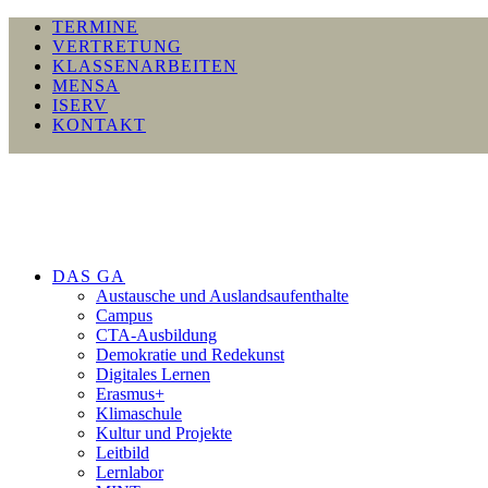
TERMINE
VERTRETUNG
KLASSENARBEITEN
MENSA
ISERV
KONTAKT
DAS GA
Austausche und Auslandsaufenthalte
Campus
CTA-Ausbildung
Demokratie und Redekunst
Digitales Lernen
Erasmus+
Klimaschule
Kultur und Projekte
Leitbild
Lernlabor