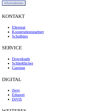
Informationen
KONTAKT
Elternrat
Kooperationspartner
Schulbüro
SERVICE
Downloads
Schließfächer
Ganztag
DIGITAL
iServ
Eduport
DiViS
WEITERES