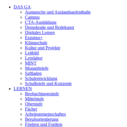
DAS GA
Austausche und Auslandsaufenthalte
Campus
CTA-Ausbildung
Demokratie und Redekunst
Digitales Lernen
Erasmus+
Klimaschule
Kultur und Projekte
Leitbild
Lernlabor
MINT
Monatsbriefe
Saftladen
Schulentwicklung
Schulbriefe und Konzepte
LERNEN
Beobachtungsstufe
Mittelstufe
Oberstufe
Fächer
Arbeitsgemeinschaften
Berufsorientierung
Fördern und Fordern