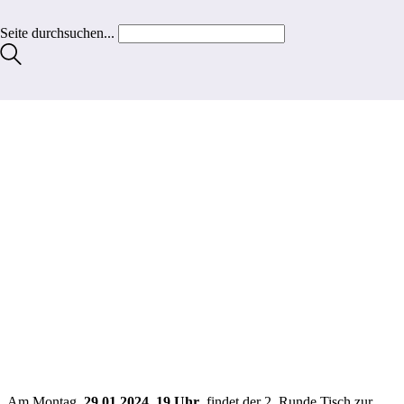
Seite durchsuchen...
Am Montag,
29.01.2024, 19 Uhr
, findet der 2. Runde Tisch zur