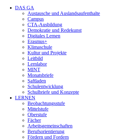
DAS GA
Austausche und Auslandsaufenthalte
Campus
CTA-Ausbildung
Demokratie und Redekunst
Digitales Lernen
Erasmus+
Klimaschule
Kultur und Projekte
Leitbild
Lernlabor
MINT
Monatsbriefe
Saftladen
Schulentwicklung
Schulbriefe und Konzepte
LERNEN
Beobachtungsstufe
Mittelstufe
Oberstufe
Fächer
Arbeitsgemeinschaften
Berufsorientierung
Fördern und Fordern