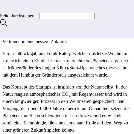
Der Klimawandel bildet die größte Herausforderung unserer Zeit
und beschäftigt viele von uns bereits im jungen Alter. Auch viele
Seite durchsuchen...
SchülerInnen aus unserem Profil machen sich Sorgen um ihre
Zukunft und um den Planeten. Wegen des erdrückenden Ausblicks
und der fehlenden politischen Maßnahmen fehlt häufig das
Vertrauen in eine bessere Zukunft.
Ein Lichtblick gab uns Frank Rattey, welcher uns letzte Woche im
Unterricht einen Einblick in das Unternehmen „Planeteers“ gab. Er
ist Mitbegründer des jungen Klima-Start-Ups, welches dieses Jahr
mit dem Hamburger Gründerpreis ausgezeichnet wurde.
Das Konzept des Startups ist inspiriert von der Natur selbst. In der
Natur reagiert atmosphärisches CO₂ mit Regenwasser und wird in
einem langwierigen Prozess in den Weltmeeren gespeichert – ein
Vorgang, der über 10.000 Jahre dauern kann. Genau hier setzen die
Planeteers an: Sie beschleunigen diesen Prozess und entwickeln
somit eine Technologie, die eine elementare Rolle auf dem Weg zu
einer grüneren Zukunft spielen könnte.