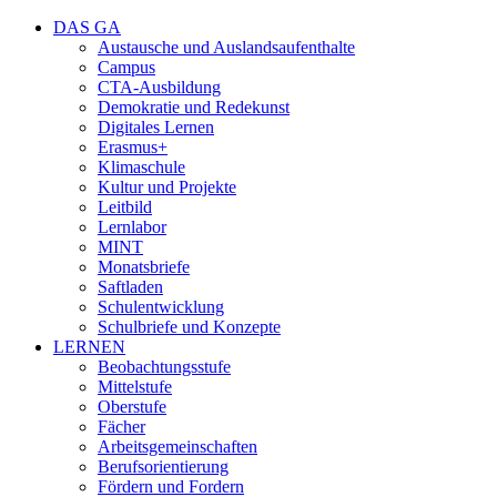
DAS GA
Austausche und Auslandsaufenthalte
Campus
CTA-Ausbildung
Demokratie und Redekunst
Digitales Lernen
Erasmus+
Klimaschule
Kultur und Projekte
Leitbild
Lernlabor
MINT
Monatsbriefe
Saftladen
Schulentwicklung
Schulbriefe und Konzepte
LERNEN
Beobachtungsstufe
Mittelstufe
Oberstufe
Fächer
Arbeitsgemeinschaften
Berufsorientierung
Fördern und Fordern