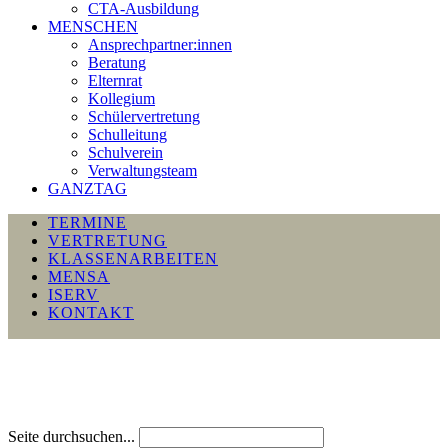
CTA-Ausbildung
MENSCHEN
Ansprechpartner:innen
Beratung
Elternrat
Kollegium
Schülervertretung
Schulleitung
Schulverein
Verwaltungsteam
GANZTAG
TERMINE
VERTRETUNG
KLASSENARBEITEN
MENSA
ISERV
KONTAKT
Seite durchsuchen...