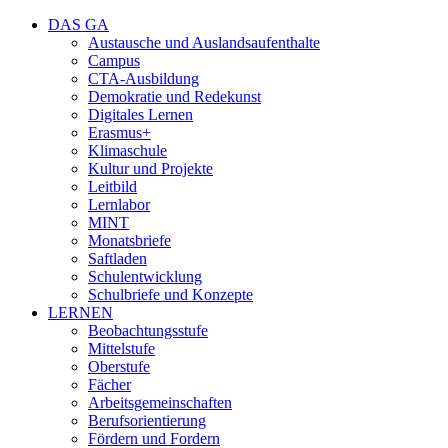
DAS GA
Austausche und Auslandsaufenthalte
Campus
CTA-Ausbildung
Demokratie und Redekunst
Digitales Lernen
Erasmus+
Klimaschule
Kultur und Projekte
Leitbild
Lernlabor
MINT
Monatsbriefe
Saftladen
Schulentwicklung
Schulbriefe und Konzepte
LERNEN
Beobachtungsstufe
Mittelstufe
Oberstufe
Fächer
Arbeitsgemeinschaften
Berufsorientierung
Fördern und Fordern