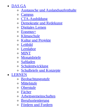
DAS GA
Austausche und Auslandsaufenthalte
Campus
CTA-Ausbildung
Demokratie und Redekunst
Digitales Lernen
Erasmus+
Klimaschule
Kultur und Projekte
Leitbild
Lernlabor
MINT
Monatsbriefe
Saftladen
Schulentwicklung
Schulbriefe und Konzepte
LERNEN
Beobachtungsstufe
Mittelstufe
Oberstufe
Fächer
Arbeitsgemeinschaften
Berufsorientierung
Fördern und Fordern