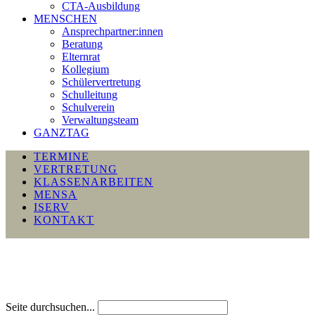
CTA-Ausbildung
MENSCHEN
Ansprechpartner:innen
Beratung
Elternrat
Kollegium
Schülervertretung
Schulleitung
Schulverein
Verwaltungsteam
GANZTAG
TERMINE
VERTRETUNG
KLASSENARBEITEN
MENSA
ISERV
KONTAKT
Seite durchsuchen...