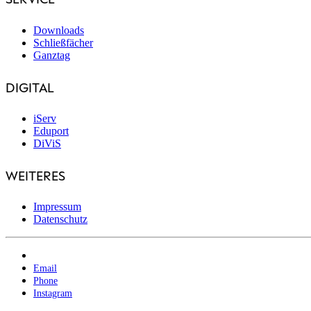
Downloads
Schließfächer
Ganztag
DIGITAL
iServ
Eduport
DiViS
WEITERES
Impressum
Datenschutz
Email
Phone
Instagram