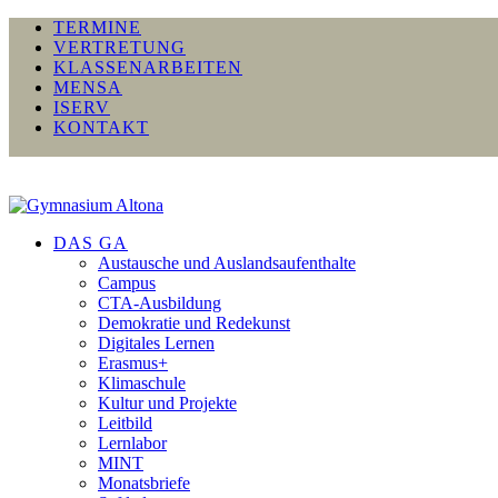
TERMINE
VERTRETUNG
KLASSENARBEITEN
MENSA
ISERV
KONTAKT
DAS GA
Austausche und Auslandsaufenthalte
Campus
CTA-Ausbildung
Demokratie und Redekunst
Digitales Lernen
Erasmus+
Klimaschule
Kultur und Projekte
Leitbild
Lernlabor
MINT
Monatsbriefe