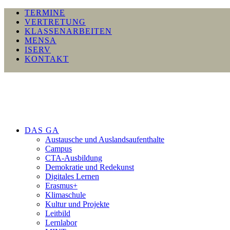
TERMINE
VERTRETUNG
KLASSENARBEITEN
MENSA
ISERV
KONTAKT
DAS GA
Austausche und Auslandsaufenthalte
Campus
CTA-Ausbildung
Demokratie und Redekunst
Digitales Lernen
Erasmus+
Klimaschule
Kultur und Projekte
Leitbild
Lernlabor