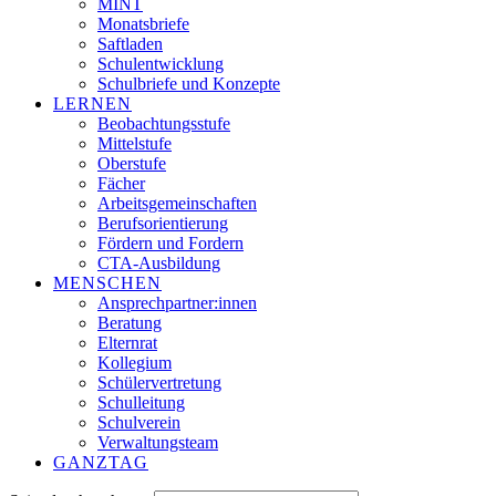
MINT
Monatsbriefe
Saftladen
Schulentwicklung
Schulbriefe und Konzepte
LERNEN
Beobachtungsstufe
Mittelstufe
Oberstufe
Fächer
Arbeitsgemeinschaften
Berufsorientierung
Fördern und Fordern
CTA-Ausbildung
MENSCHEN
Ansprechpartner:innen
Beratung
Elternrat
Kollegium
Schülervertretung
Schulleitung
Schulverein
Verwaltungsteam
GANZTAG