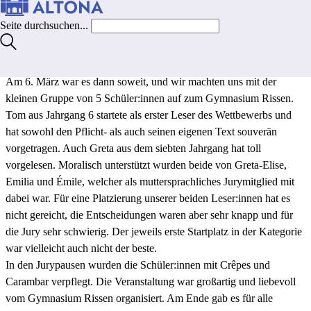
Vorlesewettbewerb Französisch „Fête de la lecture“ der Schulen im
Seite durchsuchen...
Hamburger Westen teilgenommen. Zunächst wurden die jeweils
Erst- und Zweitplatzierten der Jahrgänge 6 und 7 schulintern
ermittelt.
Am 6. März war es dann soweit, und wir machten uns mit der
kleinen Gruppe von 5 Schüler:innen auf zum Gymnasium Rissen.
Tom aus Jahrgang 6 startete als erster Leser des Wettbewerbs und
hat sowohl den Pflicht- als auch seinen eigenen Text souverän
vorgetragen. Auch Greta aus dem siebten Jahrgang hat toll
vorgelesen. Moralisch unterstützt wurden beide von Greta-Elise,
Emilia und Émile, welcher als muttersprachliches Jurymitglied mit
dabei war. Für eine Platzierung unserer beiden Leser:innen hat es
nicht gereicht, die Entscheidungen waren aber sehr knapp und für
die Jury sehr schwierig. Der jeweils erste Startplatz in der Kategorie
war vielleicht auch nicht der beste.
In den Jurypausen wurden die Schüler:innen mit Crêpes und
Carambar verpflegt. Die Veranstaltung war großartig und liebevoll
vom Gymnasium Rissen organisiert. Am Ende gab es für alle