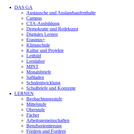
DAS GA
Austausche und Auslandsaufenthalte
Campus
CTA-Ausbildung
Demokratie und Redekunst
Digitales Lernen
Erasmus+
Klimaschule
Kultur und Projekte
Leitbild
Lernlabor
MINT
Monatsbriefe
Saftladen
Schulentwicklung
Schulbriefe und Konzepte
LERNEN
Beobachtungsstufe
Mittelstufe
Oberstufe
Fächer
Arbeitsgemeinschaften
Berufsorientierung
Fördern und Fordern