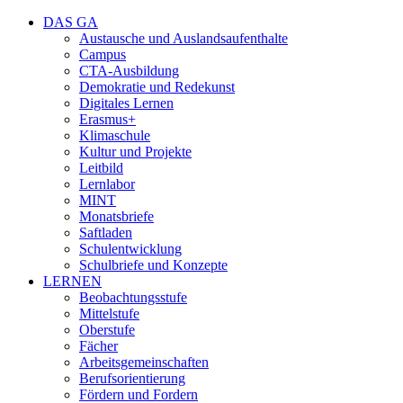
DAS GA
Austausche und Auslandsaufenthalte
Campus
CTA-Ausbildung
Demokratie und Redekunst
Digitales Lernen
Erasmus+
Klimaschule
Kultur und Projekte
Leitbild
Lernlabor
MINT
Monatsbriefe
Saftladen
Schulentwicklung
Schulbriefe und Konzepte
LERNEN
Beobachtungsstufe
Mittelstufe
Oberstufe
Fächer
Arbeitsgemeinschaften
Berufsorientierung
Fördern und Fordern