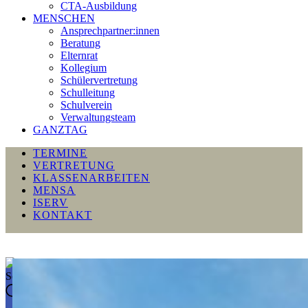
CTA-Ausbildung
MENSCHEN
Ansprechpartner:innen
Beratung
Elternrat
Kollegium
Schülervertretung
Schulleitung
Schulverein
Verwaltungsteam
GANZTAG
TERMINE
VERTRETUNG
KLASSENARBEITEN
MENSA
ISERV
KONTAKT
Seite durchsuchen...