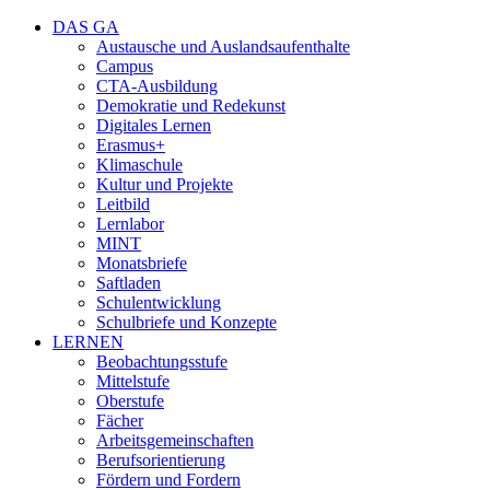
DAS GA
Austausche und Auslandsaufenthalte
Campus
CTA-Ausbildung
Demokratie und Redekunst
Digitales Lernen
Erasmus+
Klimaschule
Kultur und Projekte
Leitbild
Lernlabor
MINT
Monatsbriefe
Saftladen
Schulentwicklung
Schulbriefe und Konzepte
LERNEN
Beobachtungsstufe
Mittelstufe
Oberstufe
Fächer
Arbeitsgemeinschaften
Berufsorientierung
Fördern und Fordern