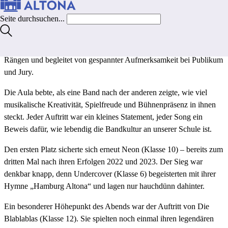
Altona:
Band Bash
! Der große Bandcontest des Band Projects
Seite durchsuchen...
brachte auch in diesem Jahr die Aula zum Klingen – und das bereits
zum zehnten Mal
. Präsentiert wurden die brandneuen Songs aller
Formationen aus dem Band Project, gespielt vor gut gefüllten
Rängen und begleitet von gespannter Aufmerksamkeit bei Publikum
und Jury.
Die Aula bebte, als eine Band nach der anderen zeigte, wie viel
musikalische Kreativität, Spielfreude und Bühnenpräsenz in ihnen
steckt. Jeder Auftritt war ein kleines Statement, jeder Song ein
Beweis dafür, wie lebendig die Bandkultur an unserer Schule ist.
Den ersten Platz sicherte sich erneut Neon (Klasse 10) – bereits zum
dritten Mal nach ihren Erfolgen 2022 und 2023. Der Sieg war
denkbar knapp, denn Undercover (Klasse 6) begeisterten mit ihrer
Hymne „Hamburg Altona“ und lagen nur hauchdünn dahinter.
Ein besonderer Höhepunkt des Abends war der Auftritt von Die
Blablablas (Klasse 12). Sie spielten noch einmal ihren legendären