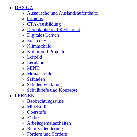
DAS GA
Austausche und Auslandsaufenthalte
Campus
CTA-Ausbildung
Demokratie und Redekunst
Digitales Lernen
Erasmus+
Klimaschule
Kultur und Projekte
Leitbild
Lernlabor
MINT
Monatsbriefe
Saftladen
Schulentwicklung
Schulbriefe und Konzepte
LERNEN
Beobachtungsstufe
Mittelstufe
Oberstufe
Fächer
Arbeitsgemeinschaften
Berufsorientierung
Fördern und Fordern