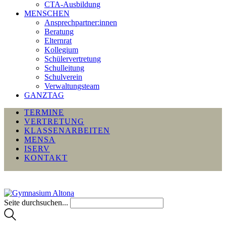
CTA-Ausbildung
MENSCHEN
Ansprechpartner:innen
Beratung
Elternrat
Kollegium
Schülervertretung
Schulleitung
Schulverein
Verwaltungsteam
GANZTAG
TERMINE
VERTRETUNG
KLASSENARBEITEN
MENSA
ISERV
KONTAKT
Seite durchsuchen...