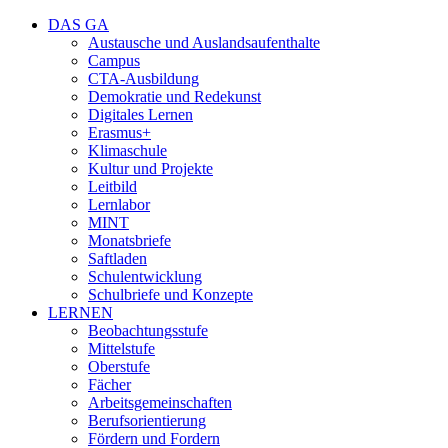
DAS GA
Austausche und Auslandsaufenthalte
Campus
CTA-Ausbildung
Demokratie und Redekunst
Digitales Lernen
Erasmus+
Klimaschule
Kultur und Projekte
Leitbild
Lernlabor
MINT
Monatsbriefe
Saftladen
Schulentwicklung
Schulbriefe und Konzepte
LERNEN
Beobachtungsstufe
Mittelstufe
Oberstufe
Fächer
Arbeitsgemeinschaften
Berufsorientierung
Fördern und Fordern