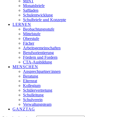
MINT
Monatsbriefe
Saftladen
Schulentwicklung
Schulbriefe und Konzepte
LERNEN
Beobachtungsstufe
Mittelstufe
Oberstufe
Fächer
Arbeitsgemeinschaften
Berufsorientierung
Fördern und Fordern
CTA-Ausbildung
MENSCHEN
Ansprechpartner:innen
Beratung
Elternrat
Kollegium
Schülervertretung
Schulleitung
Schulverein
Verwaltungsteam
GANZTAG