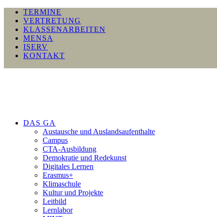
TERMINE
VERTRETUNG
KLASSENARBEITEN
MENSA
ISERV
KONTAKT
DAS GA
Austausche und Auslandsaufenthalte
Campus
CTA-Ausbildung
Demokratie und Redekunst
Digitales Lernen
Erasmus+
Klimaschule
Kultur und Projekte
Leitbild
Lernlabor