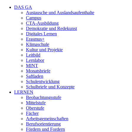
DAS GA
Austausche und Auslandsaufenthalte
Campus
CTA-Ausbildung
Demokratie und Redekunst
Digitales Lernen
Erasmus+
Klimaschule
Kultur und Projekte
Leitbild
Lernlabor
MINT
Monatsbriefe
Saftladen
Schulentwicklung
Schulbriefe und Konzepte
LERNEN
Beobachtungsstufe
Mittelstufe
Oberstufe
Fächer
Arbeitsgemeinschaften
Berufsorientierung
Fördern und Fordern