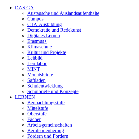
DAS GA
Austausche und Auslandsaufenthalte
Campus
CTA-Ausbildung
Demokratie und Redekunst
Digitales Lernen
Erasmus+
Klimaschule
Kultur und Projekte
Leitbild
Lernlabor
MINT
Monatsbriefe
Saftladen
Schulentwicklung
Schulbriefe und Konzepte
LERNEN
Beobachtungsstufe
Mittelstufe
Oberstufe
Fächer
Arbeitsgemeinschaften
Berufsorientierung
Fördern und Fordern