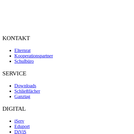
KONTAKT
Elternrat
Kooperationspartner
Schulbüro
SERVICE
Downloads
Schließfächer
Ganztag
DIGITAL
iServ
Eduport
DiViS