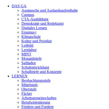
DAS GA
Austausche und Auslandsaufenthalte
Campus
CTA-Ausbildung
Demokratie und Redekunst
Digitales Lernen
Erasmus+
Klimaschule
Kultur und Projekte
Leitbild
Lernlabor
MINT
Monatsbriefe
Saftladen
Schulentwicklung
Schulbriefe und Konzepte
LERNEN
Beobachtungsstufe
Mittelstufe
Oberstufe
Fächer
Arbeitsgemeinschaften
Berufsorientierung
Fördern und Fordern