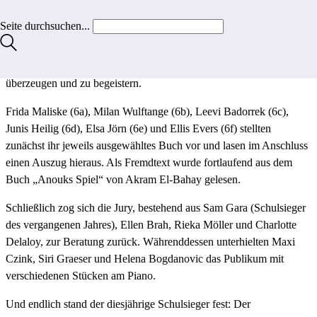
4.12.2025, der diesjährige Schulentscheid des Vorlesewettbewerbs
Seite durchsuchen...
der 6. Klassen in der Aula startete. Die etwa 180 Schülerinnen und
Schüler drückten den Erstplatzierten ihrer Klassen die Daumen, als
es für diese galt, die Zuhörerschaft – und vor allem die Jury – zu
überzeugen und zu begeistern.
Frida Maliske (6a), Milan Wulftange (6b), Leevi Badorrek (6c),
Junis Heilig (6d), Elsa Jörn (6e) und Ellis Evers (6f) stellten
zunächst ihr jeweils ausgewähltes Buch vor und lasen im Anschluss
einen Auszug hieraus. Als Fremdtext wurde fortlaufend aus dem
Buch „Anouks Spiel“ von Akram El-Bahay gelesen.
Schließlich zog sich die Jury, bestehend aus Sam Gara (Schulsieger
des vergangenen Jahres), Ellen Brah, Rieka Möller und Charlotte
Delaloy, zur Beratung zurück. Währenddessen unterhielten Maxi
Czink, Siri Graeser und Helena Bogdanovic das Publikum mit
verschiedenen Stücken am Piano.
Und endlich stand der diesjährige Schulsieger fest: Der