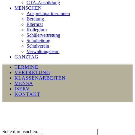
CTA-Ausbildung
MENSCHEN
Ansprechpartner:innen
Beratung
Elternrat
Kollegium
Schülervertretung
Schulleitung
Schulverein
Verwaltungsteam
GANZTAG
TERMINE
VERTRETUNG
KLASSENARBEITEN
MENSA
ISERV
KONTAKT
Seite durchsuchen...