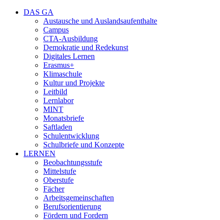
DAS GA
Austausche und Auslandsaufenthalte
Campus
CTA-Ausbildung
Demokratie und Redekunst
Digitales Lernen
Erasmus+
Klimaschule
Kultur und Projekte
Leitbild
Lernlabor
MINT
Monatsbriefe
Saftladen
Schulentwicklung
Schulbriefe und Konzepte
LERNEN
Beobachtungsstufe
Mittelstufe
Oberstufe
Fächer
Arbeitsgemeinschaften
Berufsorientierung
Fördern und Fordern