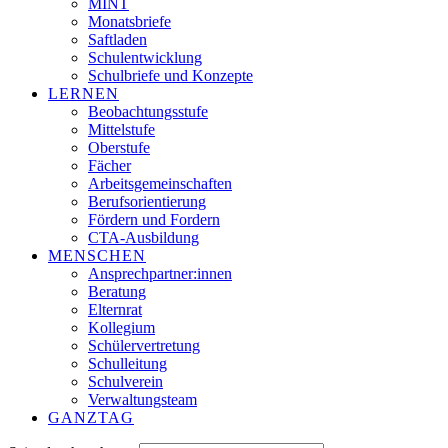
MINT
Monatsbriefe
Saftladen
Schulentwicklung
Schulbriefe und Konzepte
LERNEN
Beobachtungsstufe
Mittelstufe
Oberstufe
Fächer
Arbeitsgemeinschaften
Berufsorientierung
Fördern und Fordern
CTA-Ausbildung
MENSCHEN
Ansprechpartner:innen
Beratung
Elternrat
Kollegium
Schülervertretung
Schulleitung
Schulverein
Verwaltungsteam
GANZTAG