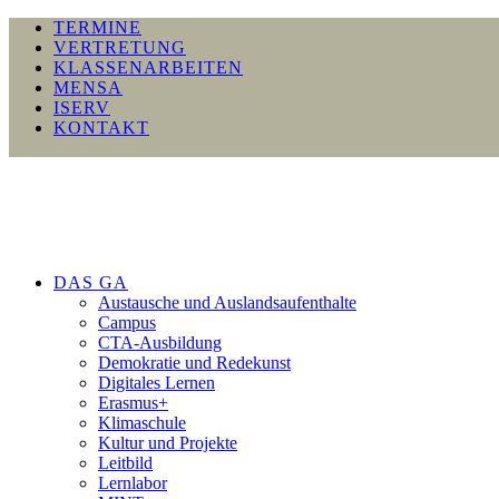
TERMINE
VERTRETUNG
KLASSENARBEITEN
MENSA
ISERV
KONTAKT
DAS GA
Austausche und Auslandsaufenthalte
Campus
CTA-Ausbildung
Demokratie und Redekunst
Digitales Lernen
Erasmus+
Klimaschule
Kultur und Projekte
Leitbild
Lernlabor