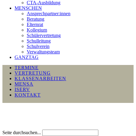
CTA-Ausbildung
MENSCHEN
Ansprechpartner:innen
Beratung
Elternrat
Kollegium
Schülervertretung
Schulleitung
Schulverein
Verwaltungsteam
GANZTAG
TERMINE
VERTRETUNG
KLASSENARBEITEN
MENSA
ISERV
KONTAKT
Seite durchsuchen...