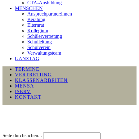
CTA-Ausbildung
MENSCHEN
Ansprechpartner:innen
Beratung
Elternrat
Kollegium
Schülervertretung
Schulleitung
Schulverein
Verwaltungsteam
GANZTAG
TERMINE
VERTRETUNG
KLASSENARBEITEN
MENSA
ISERV
KONTAKT
Seite durchsuchen...