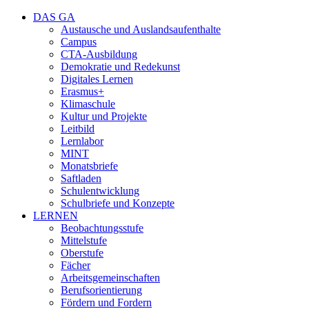
DAS GA
Austausche und Auslandsaufenthalte
Campus
CTA-Ausbildung
Demokratie und Redekunst
Digitales Lernen
Erasmus+
Klimaschule
Kultur und Projekte
Leitbild
Lernlabor
MINT
Monatsbriefe
Saftladen
Schulentwicklung
Schulbriefe und Konzepte
LERNEN
Beobachtungsstufe
Mittelstufe
Oberstufe
Fächer
Arbeitsgemeinschaften
Berufsorientierung
Fördern und Fordern