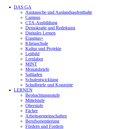
DAS GA
Austausche und Auslandsaufenthalte
Campus
CTA-Ausbildung
Demokratie und Redekunst
Digitales Lernen
Erasmus+
Klimaschule
Kultur und Projekte
Leitbild
Lernlabor
MINT
Monatsbriefe
Saftladen
Schulentwicklung
Schulbriefe und Konzepte
LERNEN
Beobachtungsstufe
Mittelstufe
Oberstufe
Fächer
Arbeitsgemeinschaften
Berufsorientierung
Fördern und Fordern