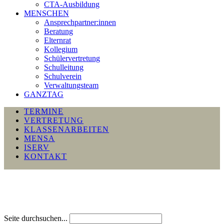
CTA-Ausbildung
MENSCHEN
Ansprechpartner:innen
Beratung
Elternrat
Kollegium
Schülervertretung
Schulleitung
Schulverein
Verwaltungsteam
GANZTAG
TERMINE
VERTRETUNG
KLASSENARBEITEN
MENSA
ISERV
KONTAKT
Seite durchsuchen...